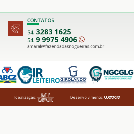
CONTATOS
3283 1625
54.
9 9975 4906
54.
amaral@fazendadasnogueiras.com.br
Idealização:
Desenvolvimento: